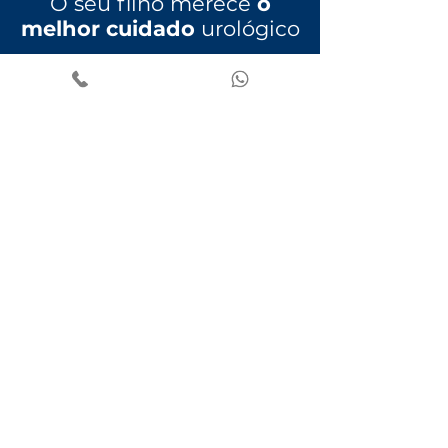
O seu filho merece
o
melhor cuidado
urológico
Agende agora uma consulta
e garanta
um tratamento de qualidade.
QUERO AGENDAR UMA CONSULTA
Consultório Flamengo
Rua Dois de Dezembro, 38 /
706
Consultório Barra da Tijuca
Av. Jorge Curi, 550 / 327
Fale conosco