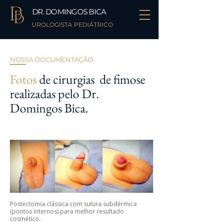
DR. DOMINGOS BICA
UROLOGISTA PEDIÁTRICO
NOSSA DOCUMENTAÇÃO
Fotos
de cirurgias de fimose
realizadas pelo Dr.
Domingos Bica.
Postectomia clássica com sutura subdérmica
(pontos internos) para melhor resultado
cosmético.