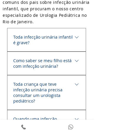
comuns dos pais sobre infecção urinária
infantil, que procuram o nosso centro
especializado de Urologia Pediátrica no
Rio de Janeiro.
Toda infecção urinária infantil
é grave?
Não. A maioria das infecções urinárias
Como saber se meu filho está
é tratada com sucesso e evolui sem
com infecção urinária?
sequelas. Entretanto, quando a
infecção acomete os rins
Os sintomas variam conforme a
(pielonefrite), ocorre com febre ou se
Toda criança que teve
idade. Bebês podem apresentar
infecção urinária precisa
repete várias vezes, torna-se
apenas febre, irritabilidade, recusa
consultar um urologista
importante investigar a causa para
alimentar ou vômitos. Crianças
pediátrico?
evitar novos episódios e proteger a
maiores costumam referir dor ou
função renal.
Nem sempre. Muitas crianças
ardência para urinar, aumento da
Quando uma infecção
apresentam um episódio isolado sem
frequência urinária, urgência, dor
urinária precisa ser
alterações do trato urinário.
abdominal ou lombar. O diagnóstico
investigada?